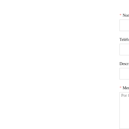
*
No
Teléf
Descr
*
Men