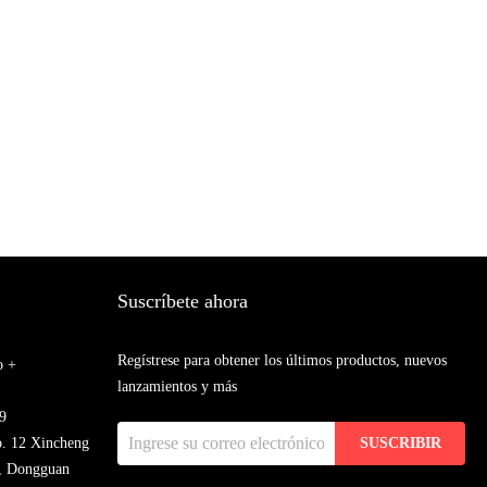
Suscríbete ahora
Regístrese para obtener los últimos productos, nuevos
o +
lanzamientos y más
9
o. 12 Xincheng
SUSCRIBIR
, Dongguan